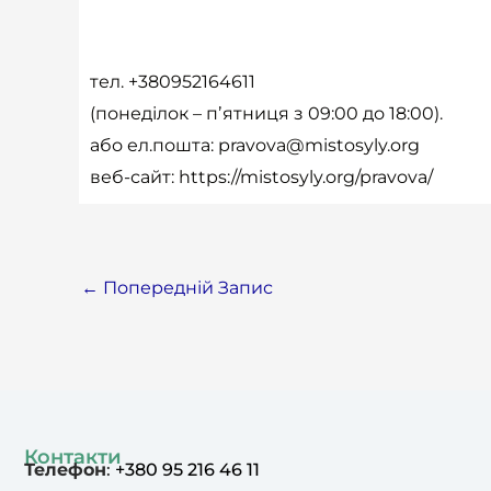
тел. +380952164611
(понеділок – пʼятниця з 09:00 до 18:00).
або ел.пошта:
pravova@mistosyly.org
веб-сайт:
https://mistosyly.org/pravova/
←
Попередній Запис
Контакти
Телефон
:
+380 95 216 46 11