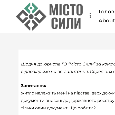
Перейти
Голов
до
вмісту
Abou
Щодня до юристів ГО “Місто Сили” за конс
відповідаємо на всі запитання. Серед них 
Запитання:
житло належить мені на підставі двох докум
документи внесені до Державного реєстру п
тільки один документ. Що робити?