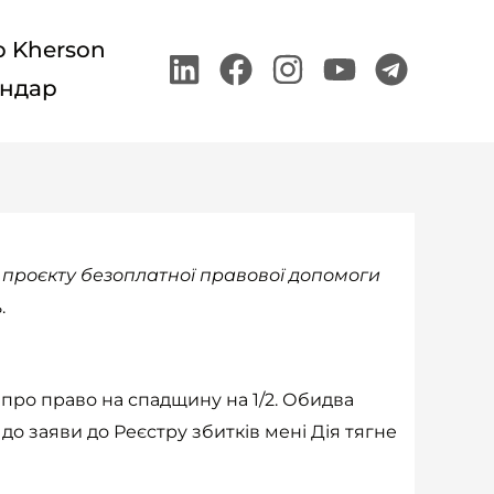
p Kherson
Linkedin
Facebook
Instagram
Youtube
Teleg
ндар
 проєкту безоплатної правової допомоги
.
а про право на спадщину на 1/2. Обидва
о заяви до Реєстру збитків мені Дія тягне