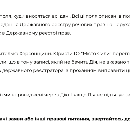
ля, куди вносяться всі дані. Всі ці поля описані в по
 ведення Державного реєстру речових прав на нерух
с в Державному реєстрі прав.
жителька Херсонщини. Юристи ГО “Місто Сили” перег
и, що в тому записі, який не бачить Дія, не вказано т
до державного реєстратора з проханням виправити ц
зми впроваджені через Дію. І якщо Дія не підтягує за
і заяви або інші правові питання, звертайтесь до