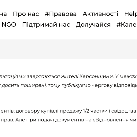
на
Про нас
#Правова
Активності
Hel
t NGO
Підтримай нас
Долучайся
#Кале
ультаціями звертаються жителі Херсонщини. У межах
є досить поширені, тому публікуємо
чергову відповідь
ентів: договору купівлі продажу 1/2 частки і свідоцтв
рав. Але при подачі документів на єВідновлення чи д