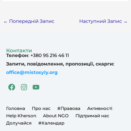
←
Попередній Запис
Наступний Запис
→
Контакти
Телефон
:
+380 95 216 46 11
Запити, повідомлення, пропозиції, скарги:
office@mistosyly.org
F
I
Y
a
n
o
c
s
u
e
t
t
Головна
Про нас
#Правова
Активності
b
a
u
Help Kherson
About NGO
Підтримай нас
o
g
b
Долучайся
#Календар
o
r
e