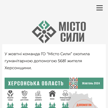
Перейти
до
вмісту
У жовтні команда ГО “Місто Сили” охопила
гуманітарною допомогою 5681 жителя
Херсонщини.