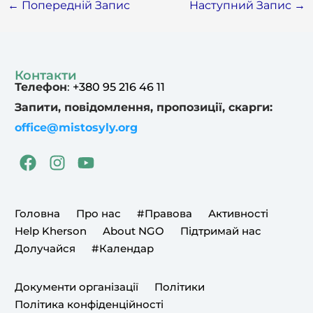
←
Попередній Запис
Наступний Запис
→
Контакти
Телефон
:
+380 95 216 46 11
Запити, повідомлення, пропозиції, скарги:
office@mistosyly.org
F
I
Y
a
n
o
c
s
u
e
t
t
Головна
Про нас
#Правова
Активності
b
a
u
Help Kherson
About NGO
Підтримай нас
o
g
b
Долучайся
#Календар
o
r
e
k
a
Документи організації
Політики
m
Політика конфіденційності