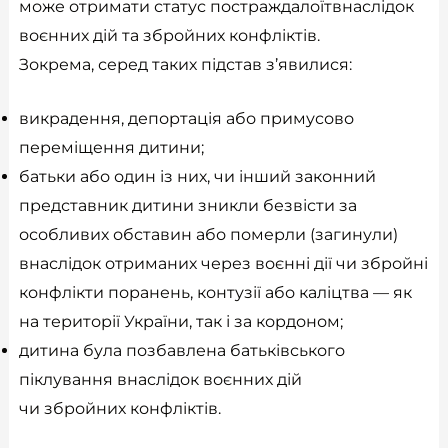
може отримати статус постраждалоїтвнаслідок
воєнних дій та збройних конфліктів.
Зокрема, серед таких підстав з’явилися:
викрадення, депортація або примусово
переміщення дитини;
батьки або один із них, чи інший законний
представник дитини зникли безвісти за
особливих обставин або померли (загинули)
внаслідок отриманих через воєнні дії чи збройні
конфлікти поранень, контузії або каліцтва — як
на території України, так і за кордоном;
дитина була позбавлена батьківського
піклування внаслідок воєнних дій
чи збройних конфліктів.