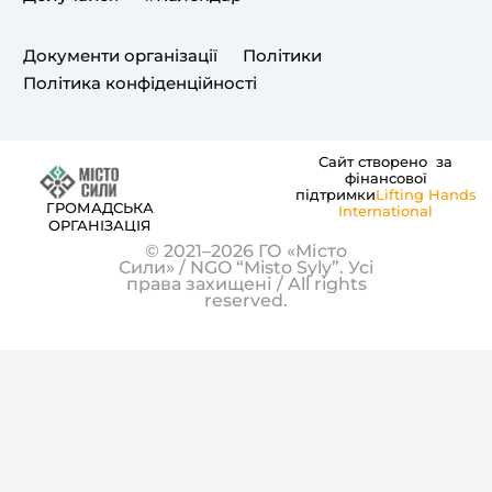
o
r
e
k
a
Документи організації
Політики
m
Політика конфіденційності
Сайт створено за
фінансової
підтримки
Lifting Hands
ГРОМАДСЬКА
International
ОРГАНІЗАЦІЯ
© 2021–2026 ГО «Місто
Сили» / NGO “Misto Syly”. Усі
права захищені / All rights
reserved.