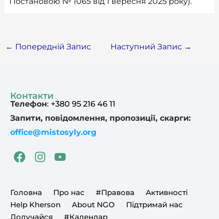
Постановою № 1065 від 1 вересня 2025 року).
←
Попередній Запис
Наступний Запис
→
Контакти
Телефон
:
+380 95 216 46 11
Запити, повідомлення, пропозиції, скарги:
office@mistosyly.org
F
I
Y
a
n
o
c
s
u
e
t
t
Головна
Про нас
#Правова
Активності
b
a
u
Help Kherson
About NGO
Підтримай нас
o
g
b
Долучайся
#Календар