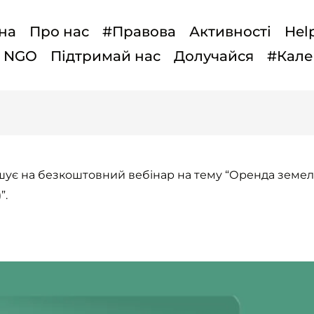
на
Про нас
#Правова
Активності
Hel
t NGO
Підтримай нас
Долучайся
#Кале
ошує на безкоштовний вебінар на тему “Оренда земел
”.