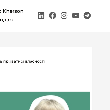
p Kherson
Linkedin
Facebook
Instagram
Youtube
Teleg
ндар
ь приватної власності