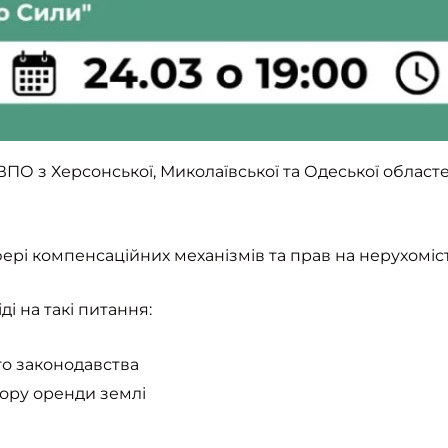
ВПО з Херсонської, Миколаївської та Одеської областе
фері компенсаційних механізмів та прав на нерухоміст
і на такі питання:
го законодавства
вору оренди землі