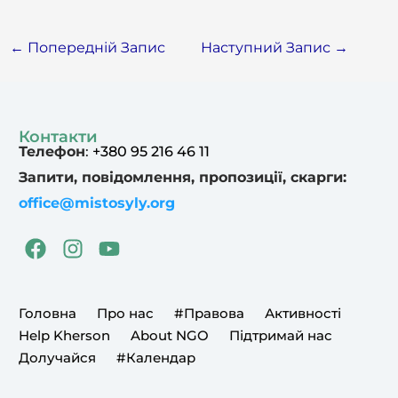
←
Попередній Запис
Наступний Запис
→
Контакти
Телефон
:
+380 95 216 46 11
Запити, повідомлення, пропозиції, скарги:
office@mistosyly.org
F
I
Y
a
n
o
c
s
u
e
t
t
Головна
Про нас
#Правова
Активності
b
a
u
Help Kherson
About NGO
Підтримай нас
o
g
b
Долучайся
#Календар
o
r
e
k
a