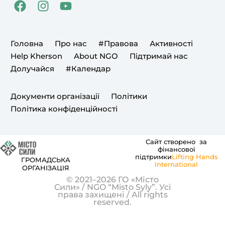
F
I
Y
a
n
o
c
s
u
e
t
t
Головна
Про нас
#Правова
Активності
b
a
u
Help Kherson
About NGO
Підтримай нас
o
g
b
Долучайся
#Календар
o
r
e
k
a
m
Документи організації
Політики
Політика конфіденційності
Сайт створено за
фінансової
підтримки
Lifting Hands
ГРОМАДСЬКА
International
ОРГАНІЗАЦІЯ
© 2021–2026 ГО «Місто
Сили» / NGO “Misto Syly”. Усі
права захищені / All rights
reserved.