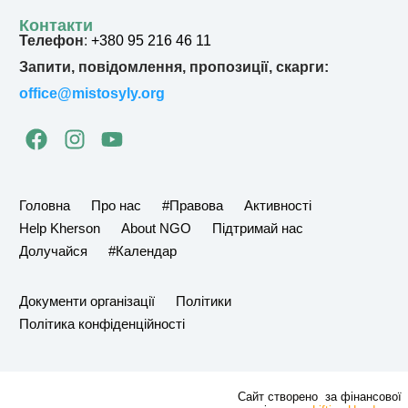
Контакти
Телефон
:
+380 95 216 46 11
Запити, повідомлення, пропозиції, скарги:
office@mistosyly.org
F
I
Y
a
n
o
c
s
u
e
t
t
Головна
Про нас
#Правова
Активності
b
a
u
Help Kherson
About NGO
Підтримай нас
o
g
b
Долучайся
#Календар
o
r
e
k
a
Документи організації
Політики
m
Політика конфіденційності
Сайт створено за фінансової