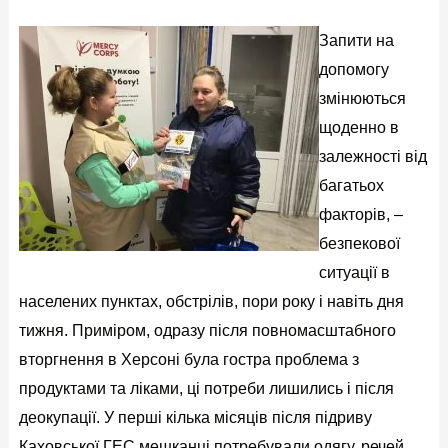
Запити на
допомогу
змінюються
щоденно в
залежності від
багатьох
факторів, –
безпекової
ситуації в
населених пунктах, обстрілів, пори року і навіть дня
тижня. Приміром, одразу після повномасштабного
вторгнення в Херсоні була гостра проблема з
продуктами та ліками, ці потреби лишились і після
деокупації. У перші кілька місяців після підриву
Каховської ГЕС мешканці потребували одягу, речей