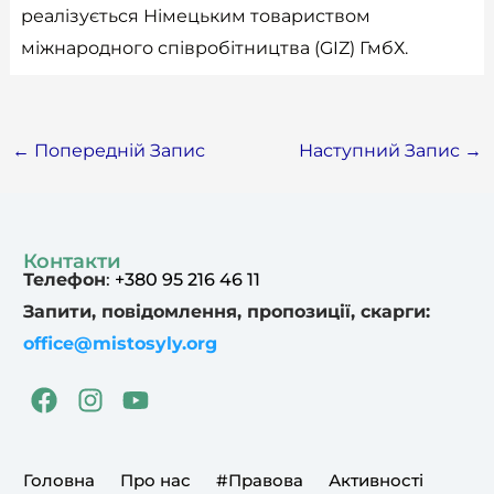
реалізується Німецьким товариством
міжнародного співробітництва (GIZ) ГмбХ.
←
Попередній Запис
Наступний Запис
→
Контакти
Телефон
:
+380 95 216 46 11
Запити, повідомлення, пропозиції, скарги:
office@mistosyly.org
F
I
Y
a
n
o
c
s
u
e
t
t
Головна
Про нас
#Правова
Активності