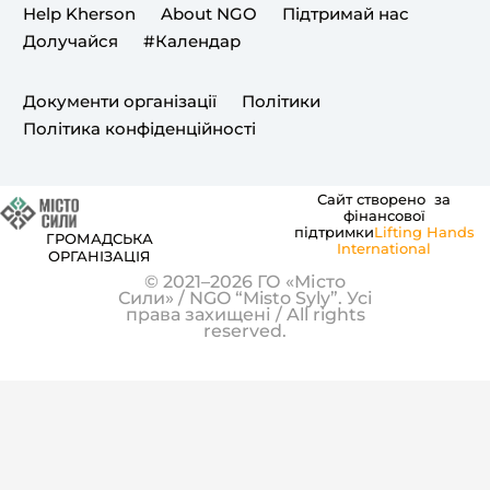
b
a
u
Help Kherson
About NGO
Підтримай нас
o
g
b
Долучайся
#Календар
o
r
e
k
a
Документи організації
Політики
m
Політика конфіденційності
Сайт створено за
фінансової
підтримки
Lifting Hands
ГРОМАДСЬКА
International
ОРГАНІЗАЦІЯ
© 2021–2026 ГО «Місто
Сили» / NGO “Misto Syly”. Усі
права захищені / All rights
reserved.