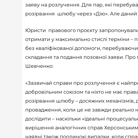
заяву на розлучення. Для пар, які перебу
розірвання шлюбу через «Дію». Але даний 
Юристи правового проєкту запропонували ж
отримати у максимально стислі терміни – п
без кваліфікованої допомоги, перебуваючи 
складання та подання позовної заяви. Про
Шевченко:
«Зазвичай справи про розлучення є найпро
добровільним союзом та ніхто не має прав
розірвання шлюбу – досяжних механізмів, д
провадження, коли це не завжди реально н
дослідити – наскільки «ідеальні процесуа
вирішення аналогічних справ Херсонським м
наявні також поодинокі випадки, коли спра