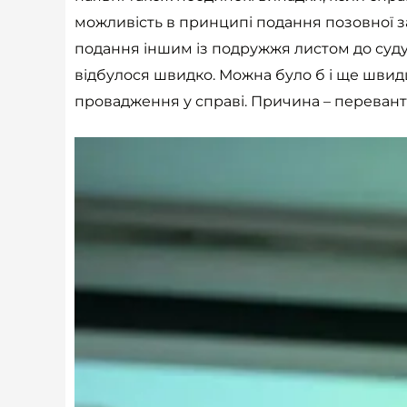
можливість в принципі подання позовної за
подання іншим із подружжя листом до суду 
відбулося швидко. Можна було б і ще швидше
провадження у справі. Причина – переван