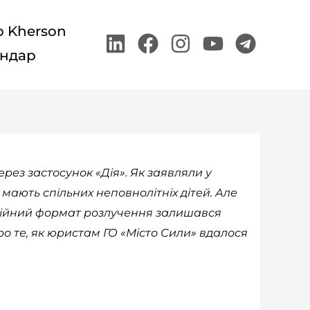
p Kherson
Linkedin
Facebook
Instagram
Youtube
Teleg
ндар
рез застосунок «Дія». Як заявляли у
ають спільних неповнолітніх дітей. Але
нційний формат розлучення залишався
ро те, як юристам ГО «Місто Сили» вдалося