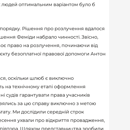
их людей оптимальним варіантом було б
 порядку. Рішення про розлучення вдалося
ішення Феміди набрало чинності. Звісно,
своє право на розлучення, починаючи від
оєкту безоплатної правової допомоги Антон
ся, оскільки шлюб є виключно
ть на технічному етапі оформлення
і судів гарантувати права учасників
 взялись за цю справу виключно з метою
тату. Ми дослідили середній строк
инесення ухвали про відкриття провадження,
 в півтора. Шляхом представництва зробили