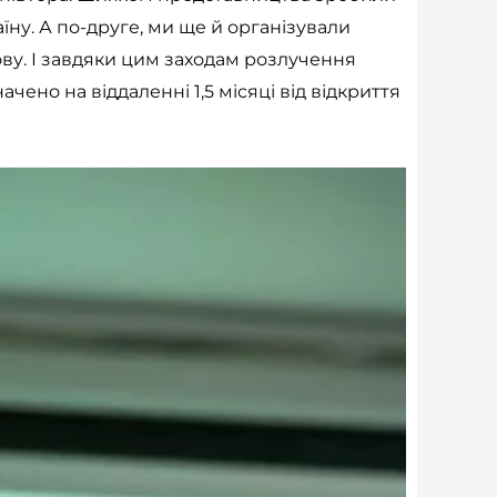
їну. А по-друге, ми ще й організували
ову. І завдяки цим заходам розлучення
ено на віддаленні 1,5 місяці від відкриття