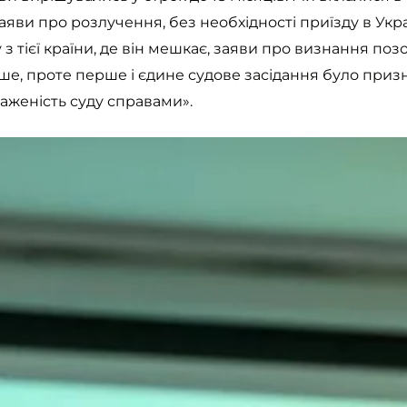
яви про розлучення, без необхідності приїзду в Укра
з тієї країни, де він мешкає, заяви про визнання поз
, проте перше і єдине судове засідання було признач
таженість суду справами».