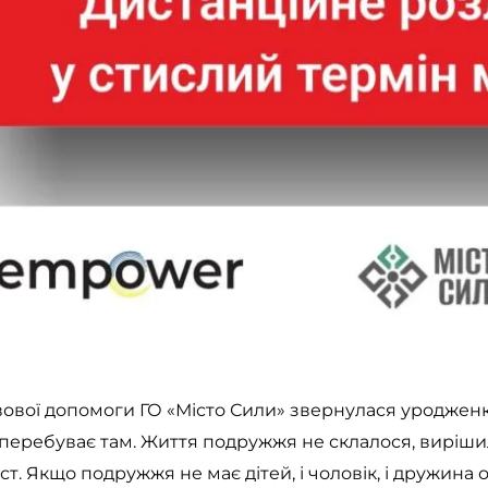
авової допомоги ГО «Місто Сили» звернулася уроджен
разі перебуває там. Життя подружжя не склалося, вир
вест. Якщо подружжя не має дітей, і чоловік, і дружи