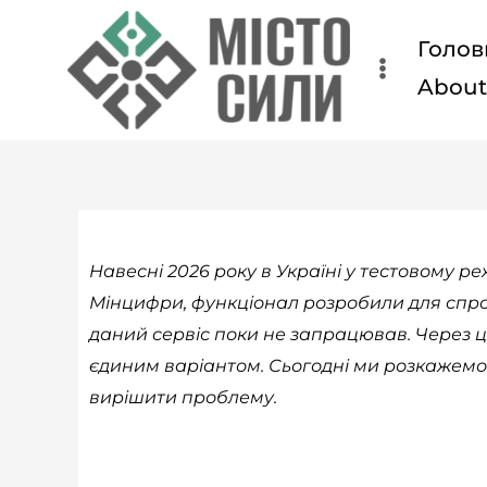
Перейти
Голов
до
вмісту
Abou
Навесні 2026 року в Україні у тестовому 
Мінцифри, функціонал розробили для спрощ
даний сервіс поки не запрацював. Через 
єдиним варіантом. Сьогодні ми розкажемо і
вирішити проблему.