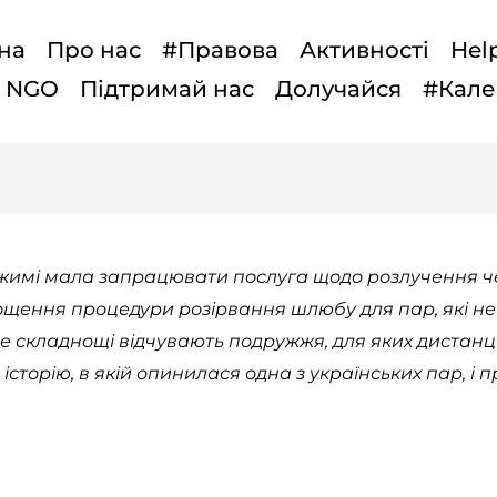
на
Про нас
#Правова
Активності
Hel
t NGO
Підтримай нас
Долучайся
#Кале
режимі мала запрацювати послуга щодо розлучення че
ення процедури розірвання шлюбу для пар, які не м
це складнощі відчувають подружжя, для яких диста
сторію, в якій опинилася одна з українських пар, і п