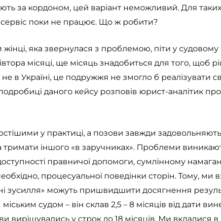
вають за кордоном, цей варіант неможливий. Для так
сервіс поки не працює. Що ж робити?
інці, яка звернулася з проблемою, піти у судовому
івтора місяці, ще місяць знадобиться для того, щоб р
не в Україні, це подружжя не змогло б реалізувати 
 подробиці даного кейсу розповів юрист-аналітик пр
стішими у практиці, а позови завжди задовольняють
а тримати іншого «в заручниках». Проблеми виникаю
оступності правничої допомоги, сумлінному намаганн
еобхідно, процесуальної поведінки сторін. Тому, ми
льні зусилля» можуть пришвидшити досягнення резуль
іським судом – він склав 2,5 – 8 місяців від дати в
ви вирішувались у строк до 18 місяців. Ми вклалися