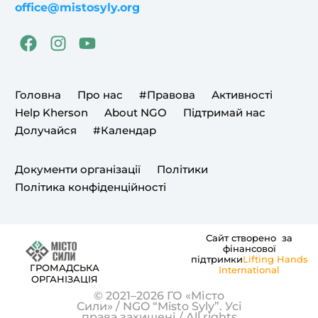
office@mistosyly.org
F
I
Y
a
n
o
c
s
u
e
t
t
Головна
Про нас
#Правова
Активності
b
a
u
Help Kherson
About NGO
Підтримай нас
o
g
b
Долучайся
#Календар
o
r
e
k
a
Документи організації
Політики
m
Політика конфіденційності
Сайт створено за
фінансової
підтримки
Lifting Hands
ГРОМАДСЬКА
International
ОРГАНІЗАЦІЯ
© 2021–2026 ГО «Місто
Сили» / NGO “Misto Syly”. Усі
права захищені / All rights