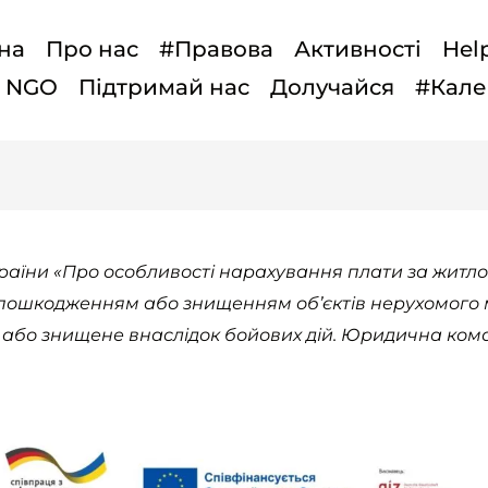
на
Про нас
#Правова
Активності
Hel
t NGO
Підтримай нас
Долучайся
#Кале
аїни «Про особливості нарахування плати за житлов
з пошкодженням або знищенням об’єктів нерухомого
 або знищене внаслідок бойових дій. Юридична кома