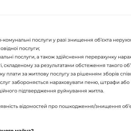
комунальні послуги у разі знищення об’єкта нерухом
відної послуги;
льні послуги, а також здійснення перерахунку нара
, складеному за результатами обстеження такого об’є
 плати за житлову послугу за рішенням зборів спів
слуг забороняється нараховувати пеню, штрафи або 
іційного підтвердження руйнування житла.
аявність відомостей про пошкодження/знищення об’є
еного майна?