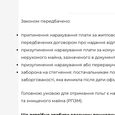
Законом передбачено:
припинення нарахування плати за житлово-
передбачених договором про надання відпо
призупинення нарахування плати за комуна
нерухомого майна, зазначеного в документі
призупинення нарахування або перерахунку
заборона на стягнення: постачальникам по
заборгованості, яка виникла після дати оф
Головною умовою для отримання пільг є н
та знищеного майна (РПЗМ).
Що потрібно зробити власнику пошкодж