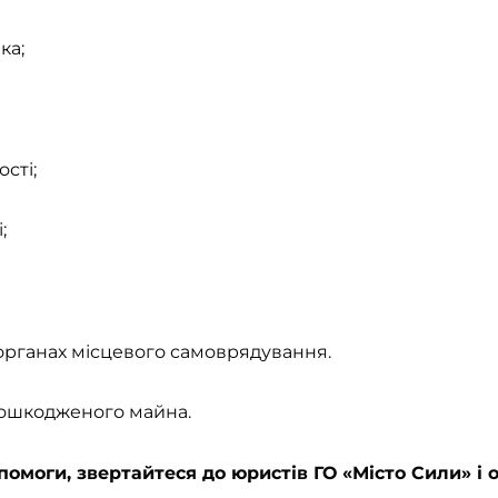
ка;
сті;
;
 органах місцевого самоврядування.
 пошкодженого майна.
помоги, звертайтеся до юристів ГО «Місто Сили»