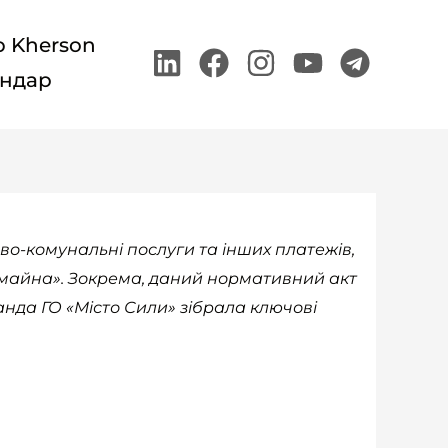
p Kherson
Linkedin
Facebook
Instagram
Youtube
Teleg
ндар
о-комунальні послуги та інших платежів,
 майна». Зокрема, даний нормативний акт
нда ГО «Місто Сили» зібрала ключові