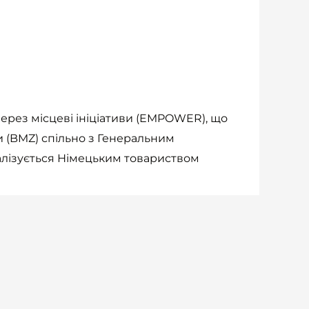
ерез місцеві ініціативи (EMPOWER), що
 (BMZ) спільно з Генеральним
еалізується Німецьким товариством