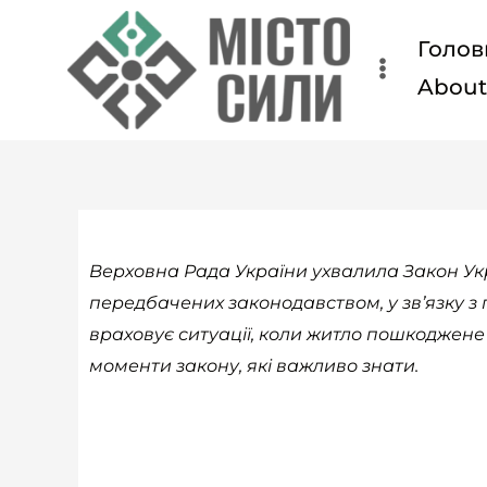
Перейти
Голов
до
вмісту
Abou
Верховна Рада України ухвалила Закон Укр
передбачених законодавством, у зв’язку 
враховує ситуації, коли житло пошкоджене
моменти закону, які важливо знати.