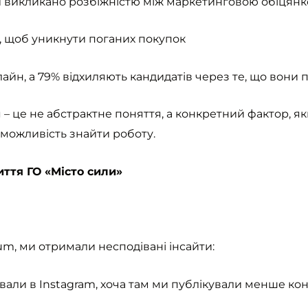
и викликано розбіжністю між маркетинговою обіцянк
в, щоб уникнути поганих покупок
йн, а 79% відхиляють кандидатів через те, що вони п
– це не абстрактне поняття, а конкретний фактор, я
а можливість знайти роботу.
иття ГО «Місто сили»
m, ми отримали несподівані інсайти:
ували в Instagram, хоча там ми публікували менше ко