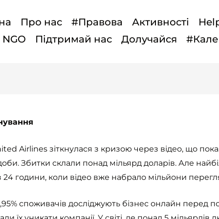
на
Про нас
#Правова
Активності
Hel
t NGO
Підтримай нас
Долучайся
#Кале
йнування
ited Airlines зіткнулася з кризою через відео, що п
ї доби. Збитки склали понад мільярд доларів. Але на
з 24 години, коли відео вже набрало мільйони перегля
9,95% споживачів досліджують бізнес онлайн перед п
и їх уникати компанії. У світі, де понад 5 мільярді