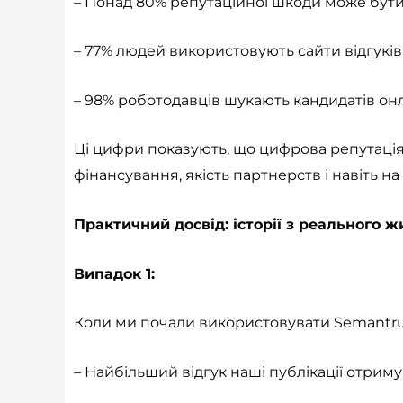
– Понад 80% репутаційної шкоди може бут
– 77% людей використовують сайти відгукі
– 98% роботодавців шукають кандидатів онла
Ці цифри показують, що цифрова репутація 
фінансування, якість партнерств і навіть н
Практичний досвід: історії з реального ж
Випадок 1:
Коли ми почали використовувати Semantru
– Найбільший відгук наші публікації отрим