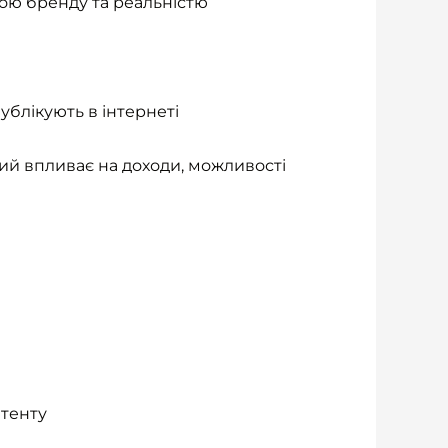
ою бренду та реальністю
ублікують в інтернеті
кий впливає на доходи, можливості
нтенту