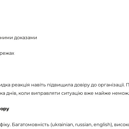
льними доказами
ережах
дка реакція навіть підвищила довіру до організації.
лька днів, коли виправляти ситуацію вже майже немож
тору
у. Багатомовність (ukrainian, russian, english), висок