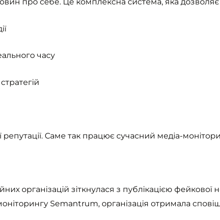
овин про себе. Це комплексна система, яка дозволяє 
ії
еального часу
 стратегій
ї репутації. Саме так працює сучасний медіа-монітор
дійних організацій зіткнулася з публікацією фейково
моніторингу Semantrum, організація отримала сповіще