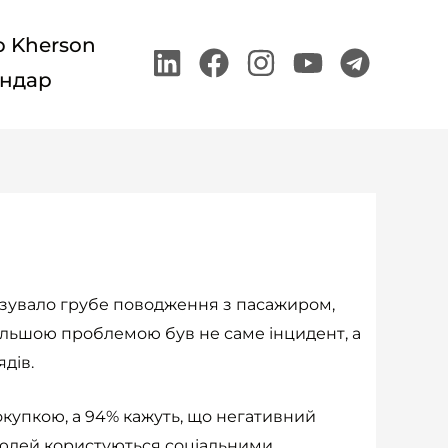
p Kherson
Linkedin
Facebook
Instagram
Youtube
Teleg
ндар
оказувало грубе поводження з пасажиром,
йбільшою проблемою був не саме інцидент, а
дів.
окупкою, а 94% кажуть, що негативний
в людей користуються соціальними