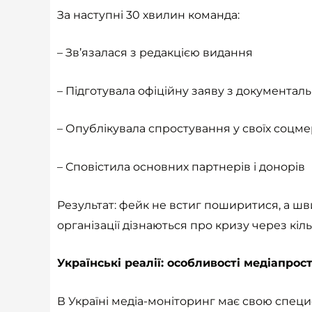
За наступні 30 хвилин команда:
– Зв’язалася з редакцією видання
– Підготувала офіційну заяву з документа
– Опублікувала спростування у своїх соцм
– Сповістила основних партнерів і донорів
Результат: фейк не встиг поширитися, а шви
організації дізнаються про кризу через кі
Українські реалії: особливості медіапрос
В Україні медіа-моніторинг має свою специфік