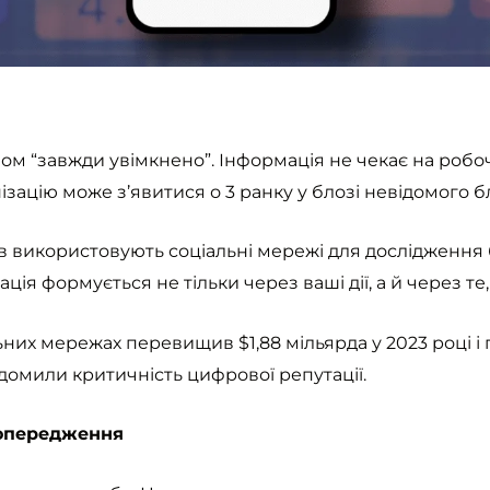
 “завжди увімкнено”. Інформація не чекає на робочи
ізацію може з’явитися о 3 ранку у блозі невідомого б
 використовують соціальні мережі для дослідження бі
ія формується не тільки через ваші дії, а й через те,
них мережах перевищив $1,88 мільярда у 2023 році і 
відомили критичність цифрової репутації.
попередження