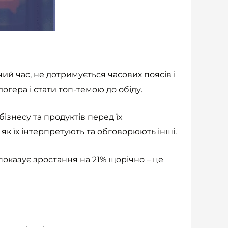
й час, не дотримується часових поясів і
логера і стати топ-темою до обіду.
знесу та продуктів перед їх
 як їх інтерпретують та обговорюють інші.
показує зростання на 21% щорічно – це