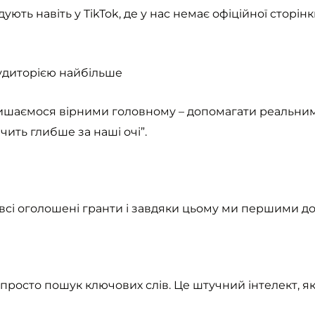
ють навіть у TikTok, де у нас немає офіційної сторін
аудиторією найбільше
 залишаємося вірними головному – допомагати реальн
ить глибше за наші очі”.
всі оголошені гранти і завдяки цьому ми першими до
 просто пошук ключових слів. Це штучний інтелект, як