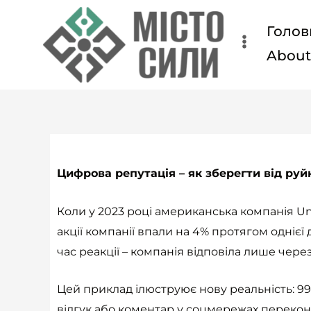
Перейти
Голов
до
вмісту
Abou
Цифрова репутація – як зберегти від ру
Коли у 2023 році американська компанія Un
акції компанії впали на 4% протягом одніє
час реакції – компанія відповіла лише чере
Цей приклад ілюструює нову реальність: 9
відгук або коментар у соцмережах переконал