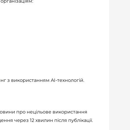
організаціям:
инг з використанням AI-технологій.
ї новини про нецільове використання
ння через 12 хвилин після публікації.