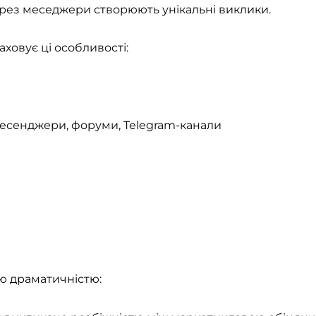
рез меседжери створюють унікальні виклики.
ховує ці особливості:
й месенджери, форуми, Telegram-канали
ю драматичністю: