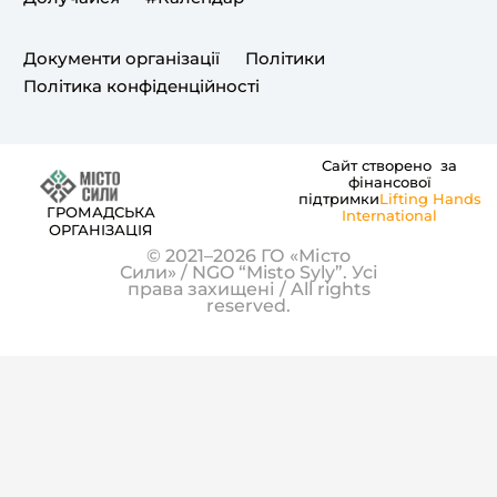
o
r
e
k
a
Документи організації
Політики
m
Політика конфіденційності
Сайт створено за
фінансової
підтримки
Lifting Hands
ГРОМАДСЬКА
International
ОРГАНІЗАЦІЯ
© 2021–2026 ГО «Місто
Сили» / NGO “Misto Syly”. Усі
права захищені / All rights
reserved.