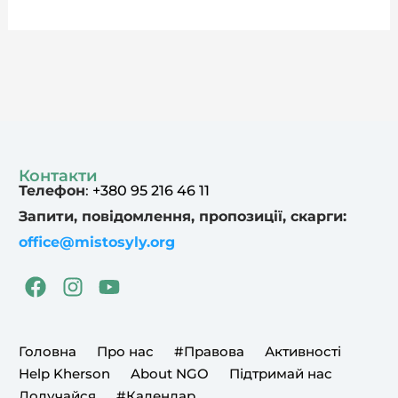
Контакти
Телефон
:
+380 95 216 46 11
Запити, повідомлення, пропозиції, скарги:
office@mistosyly.org
F
I
Y
a
n
o
c
s
u
e
t
t
Головна
Про нас
#Правова
Активності
b
a
u
Help Kherson
About NGO
Підтримай нас
o
g
b
Долучайся
#Календар