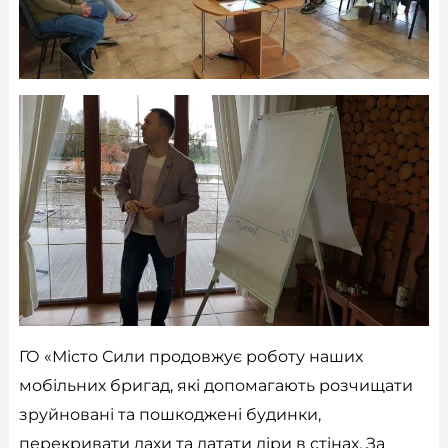
ГО «Місто Сили продовжує роботу наших
мобільних бригад, які допомагають розчищати
зруйновані та пошкоджені будинки,
перекривати дахи та латати діри в стінах. За