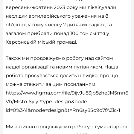
вересень-жовтень 2023 року ми ліквідували
наслідки артилерійського ураження на 8
об’єктах, у тому числі у 2 дитячих садках, та
загалом прибрали понад 100 тон сміття у
Херсонській міській громаді.
Також ми продовжуємо роботу над сайтом
нашої організації та новим путівником. Наша
робота просувається досить швидко, про що
можна стежити за цим посиланням:
https://www.figma.com/file/9ijvJu83jp8zheJM5mn6
Vh/Misto-Syly?type=design&node-
id=0%3A1&mode=design&t=Rn6sy8So9o7fAZic-1
Ми активно продовжуємо роботу з гуманітарної