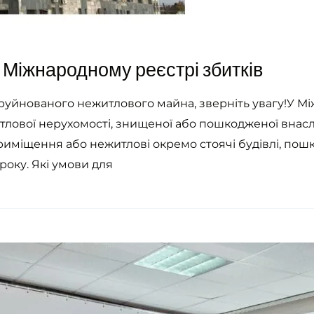
 Міжнародному реєстрі збитків
уйнованого нежитлового майна, зверніть увагу!У Мі
итлової нерухомості, знищеної або пошкодженої внаслід
приміщення або нежитлові окремо стоячі будівлі, пош
 року. Які умови для