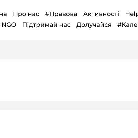
на
Про нас
#Правова
Активності
Hel
t NGO
Підтримай нас
Долучайся
#Кале