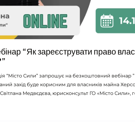
бінар “Як зареєструвати право влас
?”
ція “Місто Сили” запрошує на безкоштовний вебінар ”
аний захід буде корисним для власників майна Херсон
:Світлана Медвєдєва, юрисконсульт ГО «Місто Сили», г