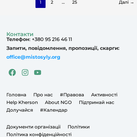
1
2
…
25
Далі
→
Контакти
Телефон
:
+380 95 216 46 11
Запити, повідомлення, пропозиції, скарги:
office@mistosyly.org
F
I
Y
a
n
o
c
s
u
e
t
t
Головна
Про нас
#Правова
Активності
b
a
u
Help Kherson
About NGO
Підтримай нас
o
g
b
Долучайся
#Календар
o
r
e
k
a
Документи організації
Політики
m
Політика конфіденційності