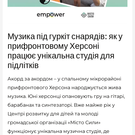
Музика під гуркіт снарядів: як у
прифронтовому Херсоні
працює унікальна студія для
підлітків
Акорд за акордом – у спальному мікрорайоні
прифронтового Херсона народжується жива
музика. Юні херсонці опановують гру на гітарі,
барабанах та синтезаторі. Вже майже рік у
Центрі розвитку для дітей та молоді
громадської організації «Місто Сили»
функціонує унікальна музична студія, де