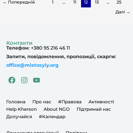
←
Попередній
1
…
11
12
13
…
25
Далі
→
Контакти
Телефон
:
+380 95 216 46 11
Запити, повідомлення, пропозиції, скарги:
office@mistosyly.org
F
I
Y
a
n
o
c
s
u
e
t
t
Головна
Про нас
#Правова
Активності
b
a
u
Help Kherson
About NGO
Підтримай нас
o
g
b
Долучайся
#Календар
o
r
e
k
a
Документи організації
Політики